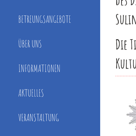
Suli
BETREUNGSANGEBOTE
Die T
ÜBER UNS
Kult
INFORMATIONEN
AKTUELLES
VERANSTALTUNG