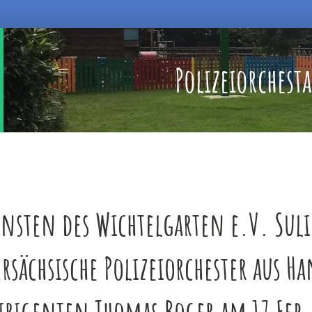
Polizeiorchest
unsten des Wichtelgarten e.V. Sul
rsächsische Polizeiorchester aus 
irigenten Thomas Boger am 17 Feb.