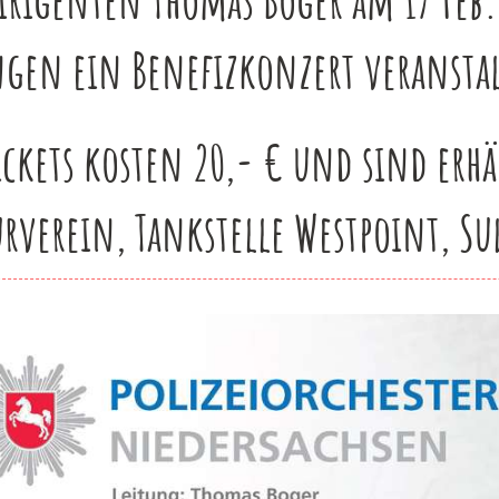
ngen ein Benefizkonzert veransta
ickets kosten 20,- € und sind erhäl
urverein, Tankstelle Westpoint, S